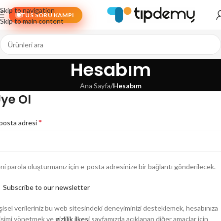
Skip to navigation
TUS SORU KAMPI
Skip to main content
Hesabım
Ana Sayfa
/
Hesabım
ye Ol
*
posta adresi
ni parola oluşturmanız için e-posta adresinize bir bağlantı gönderilecek.
Subscribe to our newsletter
şisel verileriniz bu web sitesindeki deneyiminizi desteklemek, hesabınıza
işimi yönetmek ve
gizlilik ilkesi
sayfamızda açıklanan diğer amaçlar için