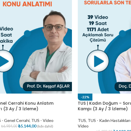
-22%
enel Cerrahi Konu Anlatım
TUS | Kadın Doğum – Sor
ı (3 Ay / 3 İzleme)
Kampı (3 Ay / 3 İzleme)
 - Genel Cerrahi
,
TUS - Video
TUS
,
TUS - Kadın Hastalıklar
₺
5.144,00
Video
₺
6.984,00
(kdv dahil)