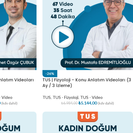
-26%
nlatım Videoları
TUS | Fizyoloji – Konu Anlatım Videoları (3
Ay / 3 İzleme)
- Video
TUS
,
TUS - Fizyoloji
,
TUS - Video
0
₺
5.144,00
₺
6.984,00
(kdv dahil)
(kdv dahil)