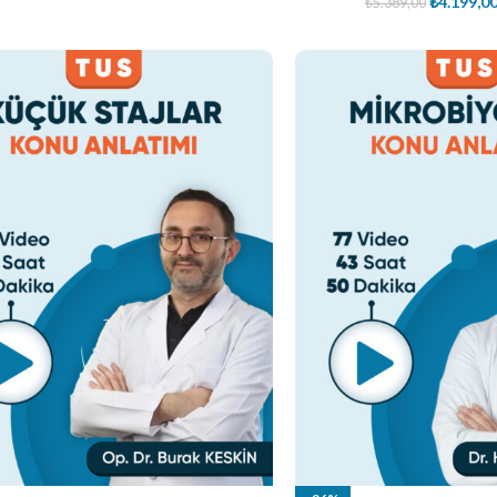
₺
4.199,0
₺
5.389,00