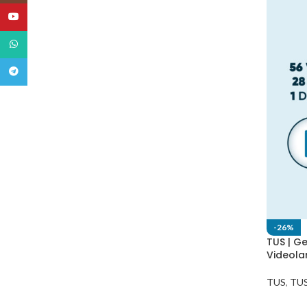
YouTube
WhatsApp
Telegram
-26%
TUS | G
Videolar
TUS
,
TUS