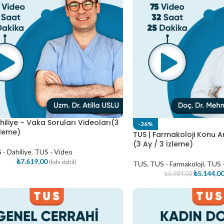
hiliye – Vaka Soruları Videoları(3
-26%
zleme)
TUS | Farmakoloji Konu A
(3 Ay / 3 İzleme)
- Dahiliye
,
TUS - Video
₺
7.619,00
(kdv dahil)
TUS
,
TUS - Farmakoloji
,
TUS 
₺
5.144,0
₺
6.984,00