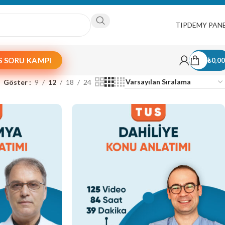
WhatsApp
TIPDEMY PAN
S SORU KAMPI
₺
0,00
Göster
9
12
18
24