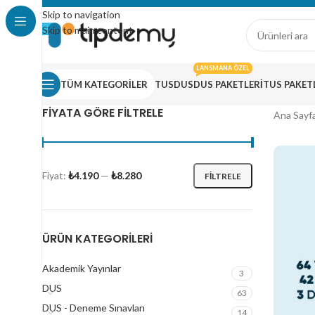
Skip to navigation
Skip to main content
LANSMANA ÖZEL
TÜM KATEGORİLER
TUS
DUS
DUS PAKETLERI
TUS PAKET
FIYATA GÖRE FILTRELE
Ana Sayf
Fiyat:
₺4.190
—
₺8.280
FILTRELE
ÜRÜN KATEGORILERI
Akademik Yayınlar
3
DUS
63
DUS - Deneme Sınavları
14