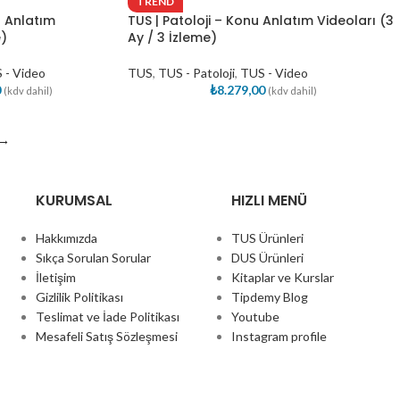
TREND
u Anlatım
TUS | Patoloji – Konu Anlatım Videoları (3
e)
Ay / 3 İzleme)
 - Video
TUS
,
TUS - Patoloji
,
TUS - Video
0
₺
8.279,00
(kdv dahil)
(kdv dahil)
→
KURUMSAL
HIZLI MENÜ
Hakkımızda
TUS Ürünleri
Sıkça Sorulan Sorular
DUS Ürünleri
İletişim
Kitaplar ve Kurslar
Gizlilik Politikası
Tipdemy Blog
Teslimat ve İade Politikası
Youtube
Mesafeli Satış Sözleşmesi
Instagram profile