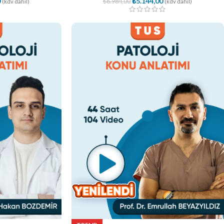
0
₺
5.144,00
₺
6.984,00
(kdv dahil)
(kdv dahil)