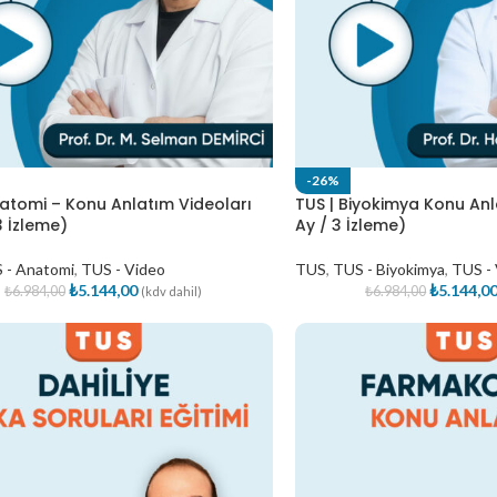
-26%
natomi – Konu Anlatım Videoları
TUS | Biyokimya Konu Anl
3 İzleme)
Ay / 3 İzleme)
 - Anatomi
,
TUS - Video
TUS
,
TUS - Biyokimya
,
TUS -
₺
5.144,00
₺
5.144,0
₺
6.984,00
₺
6.984,00
(kdv dahil)