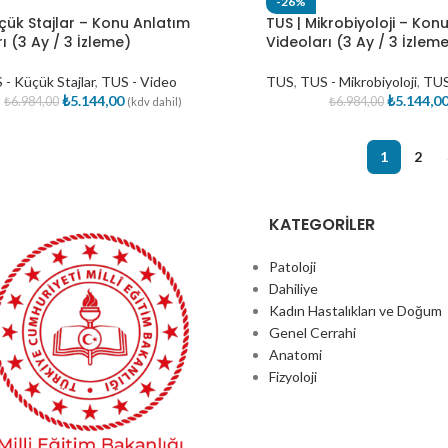
-26%
çük Stajlar – Konu Anlatım
TUS | Mikrobiyoloji – Kon
ı (3 Ay / 3 İzleme)
Videoları (3 Ay / 3 İzlem
- Küçük Stajlar
,
TUS - Video
TUS
,
TUS - Mikrobiyoloji
,
TUS
₺
5.144,00
₺
5.144,0
₺
6.984,00
₺
6.984,00
(kdv dahil)
1
2
KATEGORİLER
Patoloji
Dahiliye
Kadın Hastalıkları ve Doğum
Genel Cerrahi
Anatomi
Fizyoloji