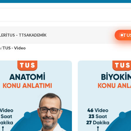
TU
LERI
TUS – TTS
AKADEMIK
a
/
TUS - Video