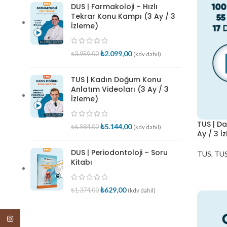
DUS | Farmakoloji – Hızlı
Tekrar Konu Kampı (3 Ay / 3
İzleme)
₺
2.099,00
₺
3.959,00
(kdv dahil)
TUS | Kadın Doğum Konu
Anlatım Videoları (3 Ay / 3
İzleme)
TUS | Da
₺
5.144,00
₺
6.984,00
(kdv dahil)
Ay / 3 İ
DUS | Periodontoloji – Soru
TUS
,
TUS 
Kitabı
₺
629,00
₺
1.374,00
(kdv dahil)
Instagram