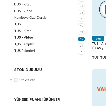
DUS - Kitap
24
DUS - Video
16
Komiteye Özel Dersler
2
TUS
40
TUS - Kitap
17
TUS - Video
-26%
15
TUS | A
TUS Kampları
14
(3 Ay / 
TUS Paketleri
6
TUS
,
TUS
STOK DURUMU
Stokta var
YÜKSEK PUANLI ÜRÜNLER