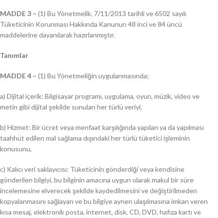
MADDE 3 –
(1) Bu Yönetmelik, 7/11/2013 tarihli ve 6502 sayılı
Tüketicinin Korunması Hakkında Kanunun 48 inci ve 84 üncü
maddelerine dayanılarak hazırlanmıştır.
Tanımlar
MADDE 4 –
(1) Bu Yönetmeliğin uygulanmasında;
a) Dijital içerik: Bilgisayar programı, uygulama, oyun, müzik, video ve
metin gibi dijital şekilde sunulan her türlü veriyi,
b) Hizmet: Bir ücret veya menfaat karşılığında yapılan ya da yapılması
taahhüt edilen mal sağlama dışındaki her türlü tüketici işleminin
konusunu,
c) Kalıcı veri saklayıcısı: Tüketicinin gönderdiği veya kendisine
gönderilen bilgiyi, bu bilginin amacına uygun olarak makul bir süre
incelemesine elverecek şekilde kaydedilmesini ve değiştirilmeden
kopyalanmasını sağlayan ve bu bilgiye aynen ulaşılmasına imkan veren
kısa mesaj, elektronik posta, internet, disk, CD, DVD, hafıza kartı ve