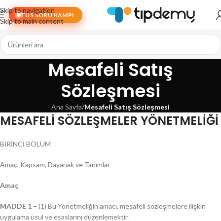
Skip to navigation
TUS SORU KAMPI
Skip to main content
Mesafeli Satış
Sözleşmesi
Ana Sayfa
/
Mesafeli Satış Sözleşmesi
MESAFELİ SÖZLEŞMELER YÖNETMELİĞİ
BİRİNCİ BÖLÜM
Amaç, Kapsam, Dayanak ve Tanımlar
Amaç
MADDE 1 –
(1) Bu Yönetmeliğin amacı, mesafeli sözleşmelere ilişkin
uygulama usul ve esaslarını düzenlemektir.