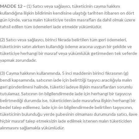
MADDE 12 –
(1) Satıcı veya sağlayıcı, tüketicinin cayma hakkını
kullandığına ilişkin bildirimin kendisine ulaştığı tarihten itibaren on dört
gün içinde, varsa malın tüketiciye teslim masrafları da dahil olmak üzere
tahsil edilen tüm ödemeleri iade etmekle yükümlüdür.
(2) Satıcı veya sağlayıcı, birinci fıkrada belirtilen tüm geri ödemeleri,
tüketicinin satın alırken kullandığı ödeme aracına uygun bir şekilde ve
tüketiciye herhangi bir masraf veya yükümlülük getirmeden tek seferde
yapmak zorundadır.
(3) Cayma hakkının kullanımında, 5 inci maddenin birinci fıkrasının (g)
bendi kapsamında, satıcının iade için belirttiği taşıyıcı aracılığıyla malın
geri gönderilmesi halinde, tüketici iadeye ilişkin masraflardan sorumlu
tutulamaz. Satıcının ön bilgilendirmede iade için herhangi bir taşıyıcıyı
belirtmediği durumda ise, tüketiciden iade masrafına ilişkin herhangi bir
bedel talep edilemez. İade için ön bilgilendirmede belirtilen taşıyıcının,
tüketicinin bulunduğu yerde şubesinin olmaması durumunda satıcı, ilave
hiçbir masraf talep etmeksizin iade edilmek istenen malın tüketiciden
alınmasını sağlamakla yükümlüdür.