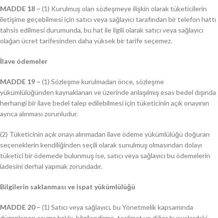
MADDE 18 –
(1) Kurulmuş olan sözleşmeye ilişkin olarak tüketicilerin
iletişime geçebilmesi için satıcı veya sağlayıcı tarafından bir telefon hattı
tahsis edilmesi durumunda, bu hat ile ilgili olarak satıcı veya sağlayıcı
olağan ücret tarifesinden daha yüksek bir tarife seçemez.
İlave ödemeler
MADDE 19 –
(1) Sözleşme kurulmadan önce, sözleşme
yükümlülüğünden kaynaklanan ve üzerinde anlaşılmış esas bedel dışında
herhangi bir ilave bedel talep edilebilmesi için tüketicinin açık onayının
ayrıca alınması zorunludur.
(2) Tüketicinin açık onayı alınmadan ilave ödeme yükümlülüğü doğuran
seçeneklerin kendiliğinden seçili olarak sunulmuş olmasından dolayı
tüketici bir ödemede bulunmuş ise, satıcı veya sağlayıcı bu ödemelerin
iadesini derhal yapmak zorundadır.
Bilgilerin saklanması ve ispat yükümlülüğü
MADDE 20 −
(1) Satıcı veya sağlayıcı, bu Yönetmelik kapsamında
düzenlenen cayma hakkı, bilgilendirme, teslimat ve diğer hususlardaki