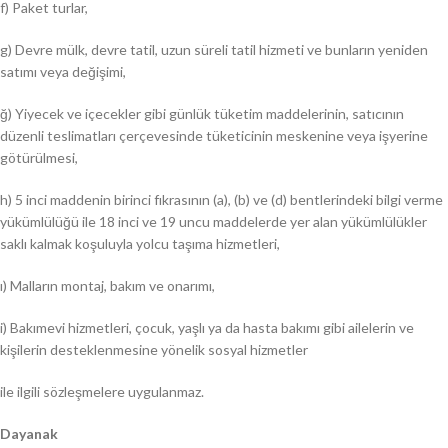
f) Paket turlar,
g) Devre mülk, devre tatil, uzun süreli tatil hizmeti ve bunların yeniden
satımı veya değişimi,
ğ) Yiyecek ve içecekler gibi günlük tüketim maddelerinin, satıcının
düzenli teslimatları çerçevesinde tüketicinin meskenine veya işyerine
götürülmesi,
h) 5 inci maddenin birinci fıkrasının (a), (b) ve (d) bentlerindeki bilgi verme
yükümlülüğü ile 18 inci ve 19 uncu maddelerde yer alan yükümlülükler
saklı kalmak koşuluyla yolcu taşıma hizmetleri,
ı) Malların montaj, bakım ve onarımı,
i) Bakımevi hizmetleri, çocuk, yaşlı ya da hasta bakımı gibi ailelerin ve
kişilerin desteklenmesine yönelik sosyal hizmetler
ile ilgili sözleşmelere uygulanmaz.
Dayanak