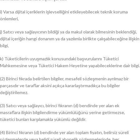
i) Varsa dijital içeriklerin işlevselliğini etkileyebilecek teknik koruma
önlemleri,
j) Satıcı veya sağlayıcının bildiği ya da makul olarak bilmesinin beklendiği,
dijital içeriğin hangi donanım ya da yazılımla birlikte çalışabileceğine ilişkin
bilgi,
k) Tüketicilerin uyuşmazlık konusundaki başvurularını Tüketici
Mahkemesine veya Tüketici Hakem Heyetine yapabileceklerine dair bilgi.
(2) Birinci fıkrada belirtilen bilgiler, mesafeli sözleşmenin ayrılmaz bir
parçasıdır ve taraflar aksini açıkça kararlaştırmadıkça bu bilgiler
değiştirilemez.
(3) Satıcı veya sağlayıcı, birinci fıkranın (d) bendinde yer alan ek
masraflara ilişkin bilgilendirme yükümlülüğünü yerine getirmezse,
tüketici bunları karşılamakla yükümlü değildir.
(4) Birinci fıkranın (d) bendinde yer alan toplam fiyatın, belirsiz süreli
sözleşmelerde veya belirli süreli abonelik sözleşmelerinde, her