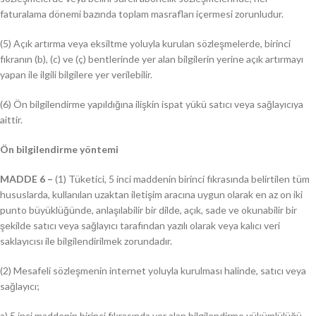
faturalama dönemi bazında toplam masrafları içermesi zorunludur.
(5) Açık artırma veya eksiltme yoluyla kurulan sözleşmelerde, birinci
fıkranın (b), (c) ve (ç) bentlerinde yer alan bilgilerin yerine açık artırmayı
yapan ile ilgili bilgilere yer verilebilir.
(6) Ön bilgilendirme yapıldığına ilişkin ispat yükü satıcı veya sağlayıcıya
aittir.
Ön bilgilendirme yöntemi
MADDE 6 –
(1) Tüketici, 5 inci maddenin birinci fıkrasında belirtilen tüm
hususlarda, kullanılan uzaktan iletişim aracına uygun olarak en az on iki
punto büyüklüğünde, anlaşılabilir bir dilde, açık, sade ve okunabilir bir
şekilde satıcı veya sağlayıcı tarafından yazılı olarak veya kalıcı veri
saklayıcısı ile bilgilendirilmek zorundadır.
(2) Mesafeli sözleşmenin internet yoluyla kurulması halinde, satıcı veya
sağlayıcı;
a) 5 inci maddenin birinci fıkrasında yer alan bilgilendirme yükümlülüğü