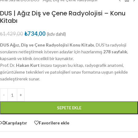
DUS | Ağız Diş ve Çene Radyolojisi – Konu
Kitabı
₺
734,00
₺
1.429,00
(kdv dahil)
DUS Ağız, Diş ve Çene Radyolojisi Konu Kitabı
, DUS’ta radyoloji
sorularını netleştirmek isteyen adaylar için hazırlanmış
278 sayfalık
,
kapsamlı ve klinik öncelikli bir kaynaktır.
Prof. Dr.
Hakan Kurt
imzası taşıyan bu kitap, radyografik anatomi,
görüntüleme teknikleri ve patolojileri sınav formatına uygun şekilde
sadeleştirerek sunar.
SEPETE EKLE
Karşılaştır
Favorilere ekle