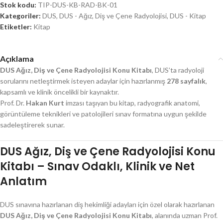
Stok kodu:
TIP-DUS-KB-RAD-BK-01
Kategoriler:
DUS
,
DUS - Ağız, Diş ve Çene Radyolojisi
,
DUS - Kitap
Etiketler:
Kitap
Açıklama
DUS Ağız, Diş ve Çene Radyolojisi Konu Kitabı
, DUS’ta radyoloji
sorularını netleştirmek isteyen adaylar için hazırlanmış
278 sayfalık
,
kapsamlı ve klinik öncelikli bir kaynaktır.
Prof. Dr.
Hakan Kurt
imzası taşıyan bu kitap, radyografik anatomi,
görüntüleme teknikleri ve patolojileri sınav formatına uygun şekilde
sadeleştirerek sunar.
DUS Ağız, Diş ve Çene Radyolojisi Konu
Kitabı – Sınav Odaklı, Klinik ve Net
Anlatım
DUS sınavına hazırlanan diş hekimliği adayları için özel olarak hazırlanan
DUS Ağız, Diş ve Çene Radyolojisi Konu Kitabı
, alanında uzman Prof.