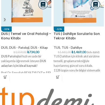
-53%
-12%
DUS | Temel ve Oral Patoloji –
TUS | Dahiliye Sorularla Son
Konu Kitabı
Tekrar Kitabı
DUS
,
DUS - Patoloji
,
DUS - Kitap
TUS
,
TUS - Dahiliye
₺
734,00
₺
1.469,00
₺
1.559,00
₺
1.661,00
(kdv dahil)
DUS Patolojiyi
hızlı ve sade bir
TUS Dahiliye için klinik akıl yürütme
yaklaşımla öğrenmek isteyen
DUS
temelli, gruplama tekniğiyle
adayları için ideal kaynak!
hazırlanmış güncel soru kitabı.
1128 özgün soru ile bilgiyi sistematik
Prof. Dr. Emrullah BEYAZYILDIZ’ın
112
şekilde pekiştir, sınav refleksini
sayfalık bu eseri
, temel ve oral
geliştir.
patoloji konularını klinik öncelikli bir
sistematikle sunuyor.