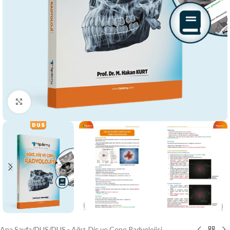
Büyütmek için tıklayın
Ana Sayfa
/
DUS
/
DUS - Ağız, Diş ve Çene Radyolojisi