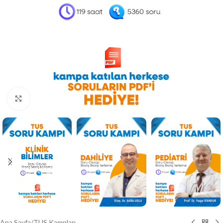
Büyütmek için tıklayın
Ana Sayfa
/
TUS Kampları