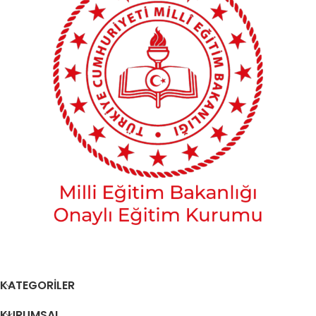
oluşmaktadır. Basılı
veya dijital kitap
Dikkat:
Bu ürün
ürüne dahil değildir.
yalnızca dijital video
içeriğinden
⚠️
oluşmaktadır. Basılı
veya dijital kitap
ürüne dahil değildir.
KATEGORİLER
KURUMSAL