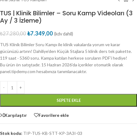
TUS | Klinik Bilimler – Soru Kamp Videoları (3
Ay / 3 İzleme)
₺
7.349,00
₺
27.280,00
(kdv dahil)
TUS Klinik Bilimler Soru Kampı ile klinik vakalarda yorum ve karar
gücünüzü artırın! Dahiliye’den Küçük Stajlara 5 klinik ders tek pakette.
119 saat · 5360 soru. Kampa katılan herkese soruların PDF’i hediye!
Bu ürün ön satıştadır. 15 Haziran 2026’da içerikler otomatik olarak
panel.tipdemy.com hesabınıza tanımlanacaktır.
SEPETE EKLE
Karşılaştır
Favorilere ekle
Stok kodu:
TIP-TUS-KB-STT-KP-3A3I-03