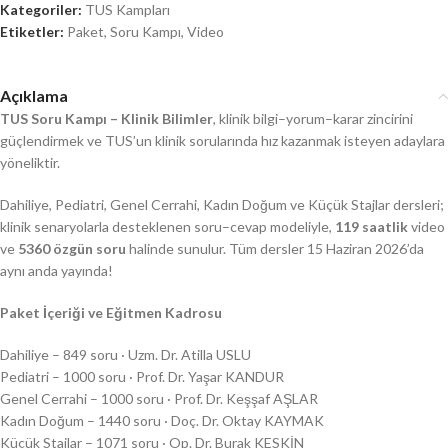
Kategoriler:
TUS Kampları
Etiketler:
Paket
,
Soru Kampı
,
Video
Açıklama
TUS Soru Kampı – Klinik Bilimler
, klinik bilgi–yorum–karar zincirini
güçlendirmek ve TUS’un klinik sorularında hız kazanmak isteyen adaylara
yöneliktir.
Dahiliye, Pediatri, Genel Cerrahi, Kadın Doğum ve Küçük Stajlar dersleri;
klinik senaryolarla desteklenen soru–cevap modeliyle,
119 saatlik
video
ve
5360 özgün soru
halinde sunulur. Tüm dersler 15 Haziran 2026’da
aynı anda yayında!
Paket İçeriği ve Eğitmen Kadrosu
Dahiliye – 849 soru · Uzm. Dr. Atilla USLU
Pediatri – 1000 soru · Prof. Dr. Yaşar KANDUR
Genel Cerrahi – 1000 soru · Prof. Dr. Keşşaf AŞLAR
Kadın Doğum – 1440 soru · Doç. Dr. Oktay KAYMAK
Küçük Stajlar – 1071 soru · Op. Dr. Burak KESKİN