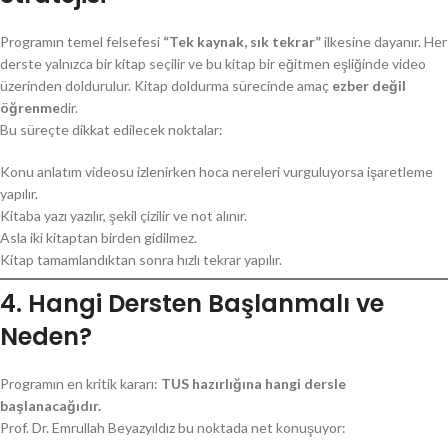
Programın temel felsefesi
“Tek kaynak, sık tekrar”
ilkesine dayanır. Her
derste yalnızca bir kitap seçilir ve bu kitap bir eğitmen eşliğinde video
üzerinden doldurulur. Kitap doldurma sürecinde amaç
ezber değil
öğrenme
dir.
Bu süreçte dikkat edilecek noktalar:
Konu anlatım videosu izlenirken hoca nereleri vurguluyorsa işaretleme
yapılır.
Kitaba yazı yazılır, şekil çizilir ve not alınır.
Asla iki kitaptan birden gidilmez.
Kitap tamamlandıktan sonra hızlı tekrar yapılır.
4. Hangi Dersten Başlanmalı ve
Neden?
Programın en kritik kararı:
TUS hazırlığına hangi dersle
başlanacağıdır.
Prof. Dr. Emrullah Beyazyıldız bu noktada net konuşuyor: