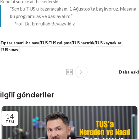
Kendini sürece ait hissedersin
“Sen bu TUS’u kazanacaksın. 1 Ağustos’ta başlıyoruz. Masana
bu programı as ve başlayalım.”
– Prof. Dr. Emrullah Beyazyıldız
Tıpta uzmanlık sınavı
TUS
TUS çalışma
TUS hazırlık
TUS kaynakları
TUS sınavı
Daha eski
İlgili gönderiler
14
TEM