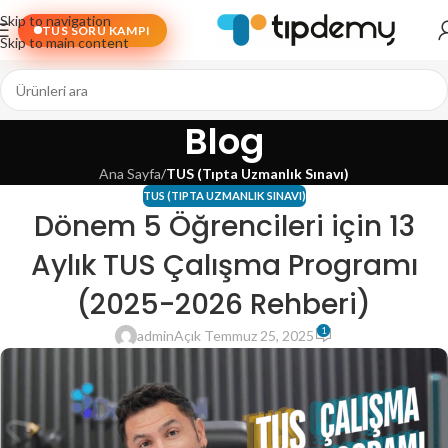
Skip to navigation
TUS SORU KAMPI
Skip to main content
Blog
Ana Sayfa
/
TUS (Tıpta Uzmanlık Sınavı)
TUS (TIPTA UZMANLIK SINAVI)
Dönem 5 Öğrencileri için 13
Aylık TUS Çalışma Programı
(2025-2026 Rehberi)
1
admin
Açık Temmuz 25, 2025