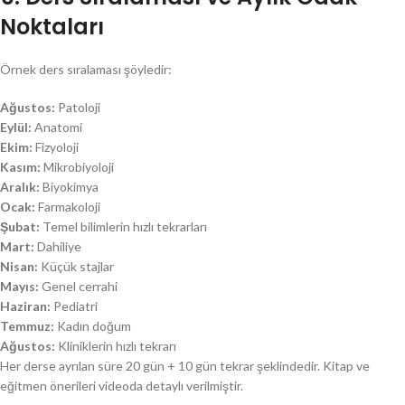
Noktaları
Örnek ders sıralaması şöyledir:
Ağustos:
Patoloji
Eylül:
Anatomi
Ekim:
Fizyoloji
Kasım:
Mikrobiyoloji
Aralık:
Biyokimya
Ocak:
Farmakoloji
Şubat:
Temel bilimlerin hızlı tekrarları
Mart:
Dahiliye
Nisan:
Küçük stajlar
Mayıs:
Genel cerrahi
Haziran:
Pediatri
Temmuz:
Kadın doğum
Ağustos:
Kliniklerin hızlı tekrarı
Her derse ayrılan süre 20 gün + 10 gün tekrar şeklindedir. Kitap ve
eğitmen önerileri videoda detaylı verilmiştir.