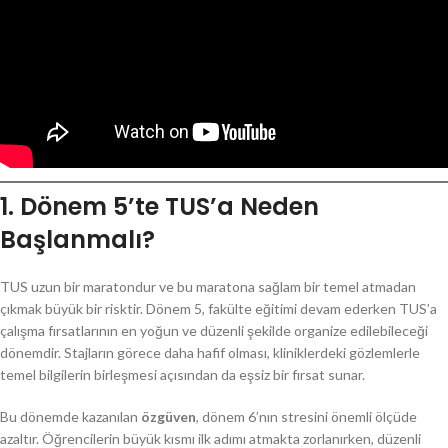
1. Dönem 5’te TUS’a Neden
Başlanmalı?
TUS uzun bir maratondur ve bu maratona sağlam bir temel atmadan
çıkmak büyük bir risktir. Dönem 5, fakülte eğitimi devam ederken TUS’a
çalışma fırsatlarının en yoğun ve düzenli şekilde organize edilebileceği
dönemdir. Stajların görece daha hafif olması, kliniklerdeki gözlemlerle
temel bilgilerin birleşmesi açısından da eşsiz bir fırsat sunar.
Bu dönemde kazanılan
özgüven
, dönem 6’nın stresini önemli ölçüde
azaltır. Öğrencilerin büyük kısmı ilk adımı atmakta zorlanırken, düzenli