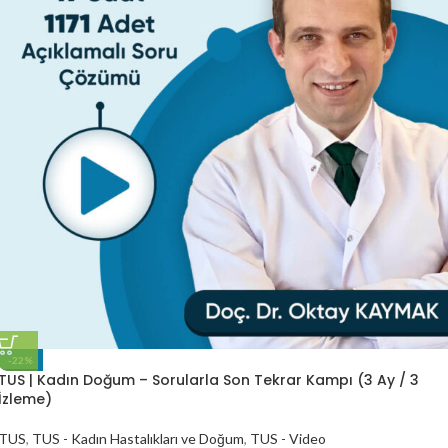
-22%
TUS | Kadın Doğum – Sorularla Son Tekrar Kampı (3 Ay / 3
İzleme)
TUS
,
TUS - Kadın Hastalıkları ve Doğum
,
TUS - Video