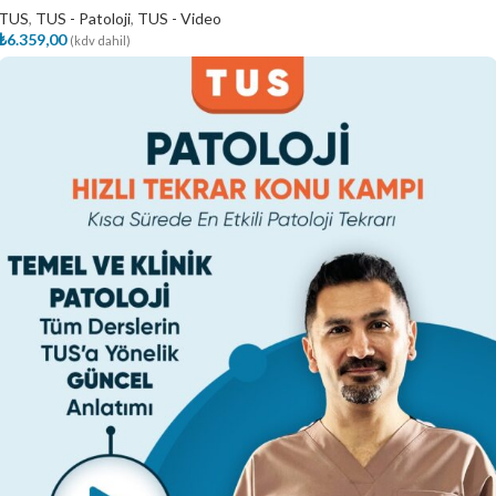
TUS
,
TUS - Patoloji
,
TUS - Video
₺
6.359,00
(kdv dahil)