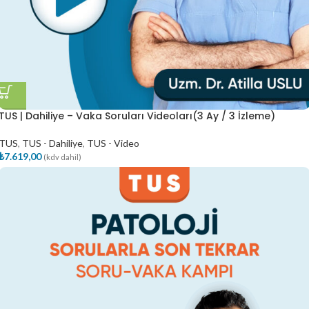
TUS | Dahiliye – Vaka Soruları Videoları(3 Ay / 3 İzleme)
TUS
,
TUS - Dahiliye
,
TUS - Video
₺
7.619,00
(kdv dahil)