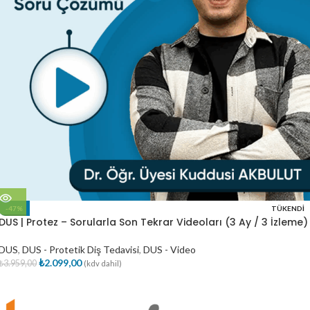
-47%
TÜKENDI
DUS | Protez – Sorularla Son Tekrar Videoları (3 Ay / 3 İzleme)
DUS
,
DUS - Protetik Diş Tedavisi
,
DUS - Video
₺
2.099,00
₺
3.959,00
(kdv dahil)