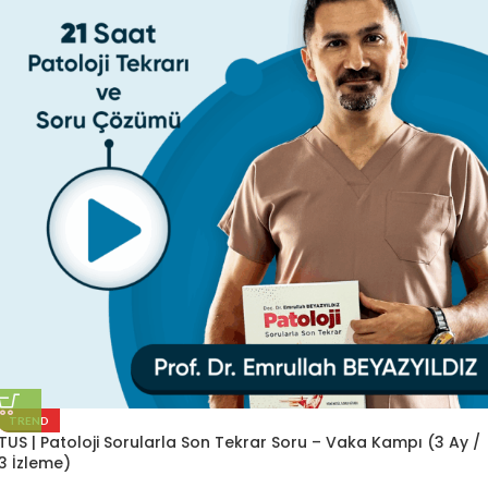
TREND
TUS | Patoloji Sorularla Son Tekrar Soru – Vaka Kampı (3 Ay /
3 İzleme)