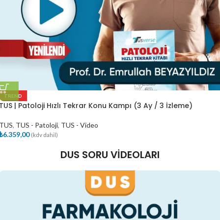
TREND
TUS | Patoloji Hızlı Tekrar Konu Kampı (3 Ay / 3 İzleme)
TUS
,
TUS - Patoloji
,
TUS - Video
₺
6.359,00
(kdv dahil)
DUS SORU VİDEOLARI