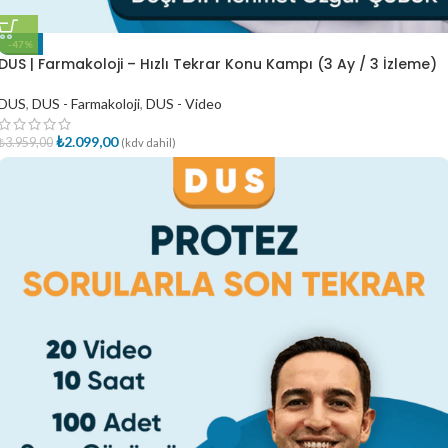
-47%
DUS | Farmakoloji – Hızlı Tekrar Konu Kampı (3 Ay / 3 İzleme)
DUS
,
DUS - Farmakoloji
,
DUS - Video
₺
2.099,00
₺
3.959,00
(kdv dahil)