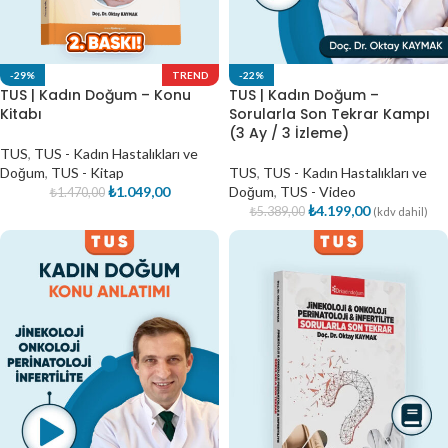
-29%
TREND
-22%
TUS | Kadın Doğum – Konu
TUS | Kadın Doğum –
Kitabı
Sorularla Son Tekrar Kampı
(3 Ay / 3 İzleme)
TUS
,
TUS - Kadın Hastalıkları ve
Doğum
,
TUS - Kitap
TUS
,
TUS - Kadın Hastalıkları ve
₺
1.049,00
Doğum
,
TUS - Video
₺
1.470,00
₺
4.199,00
₺
5.389,00
(kdv dahil)