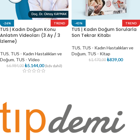
-26%
TREND
-43%
TREND
TUS | Kadın Doğum Konu
TUS | Kadın Doğum Sorularla
Anlatım Videoları (3 Ay / 3
Son Tekrar Kitabı
İzleme)
TUS
,
TUS - Kadın Hastalıkları ve
TUS
,
TUS - Kadın Hastalıkları ve
Doğum
,
TUS - Kitap
Doğum
,
TUS - Video
₺
839,00
₺
1.470,00
₺
5.144,00
₺
6.984,00
(kdv dahil)