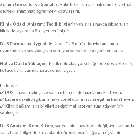
Zengin Görseller ve Şemalar:
Etiketlenmiş anatomik çizimler ve tablo
destekli anlatımlar, öğrenmeyi kolaylaştırır.
Klinik Odaklı Anlatım:
Teorik bilgilerin yanı sıra sınavda sık sorulan
klinik detaylara da özel yer verilmiştir.
DUS Formatına Uygunluk:
Kitap, DUS müfredatıyla tamamen
uyumludur ve sınavda çıkan soru yapılarına benzer içerikler sunar.
Hafıza Dostu Yaklaşım:
Kritik noktalar, görsel öğelerle desteklenmiş
kutucuklarla vurgulanarak sunulmuştur.
Bu kitap:
✔️ DUS sınavına bilinçli ve sağlam bir şekilde hazırlanmak isteyen,
✔️ Ezbere dayalı değil, anlamaya yönelik bir anatomi eğitimi hedefleyen,
✔️ Klinik bağlantılarla bilgileri pekiştirmek isteyen tüm adaylar için
yazılmıştır.
DUS Anatomi Konu Kitabı
, sadece bir sınav kitabı değil, aynı zamanda
temel tıbbi bilgilerin kalıcı olarak öğrenilmesini sağlayan eşsiz bir