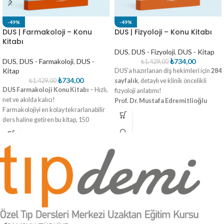
-49%
-49%
DUS | Farmakoloji – Konu
DUS | Fizyoloji – Konu Kitabı
Kitabı
DUS
,
DUS - Fizyoloji
,
DUS - Kitap
DUS
,
DUS - Farmakoloji
,
DUS -
₺
734,00
₺
1.429,00
Kitap
DUS’a hazırlanan diş hekimleri için
284
₺
734,00
₺
1.429,00
sayfalık
, detaylı ve klinik öncelikli
DUS Farmakoloji Konu Kitabı
– Hızlı,
fizyoloji anlatımı!
net ve akılda kalıcı!
Prof. Dr. Mustafa Edremitlioğlu
Farmakolojiyi en kolay tekrarlanabilir
tarafından hazırlanan bu kapsamlı
ders haline getiren bu kitap, 150
eser, sistematik konu işleyişi ve özgün
sayfada
ne eksik ne fazla
tam
görsellerle DUS başarınızı destekliyor.
kararında bir içerik sunuyor. Madde
madde anlatımı, bol şekil ve tablolarıyla
sınava uygun sadeleştirilmiş bilgileri
içerir.
DUS’a özel en önemli konular
ayrıntılı ve anlaşılır şekilde ele
alınarak, hızlı tekrar yapmaya elverişli
bir kaynak olarak tasarlandı.