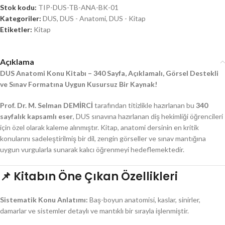
Stok kodu:
TIP-DUS-TB-ANA-BK-01
Kategoriler:
DUS
,
DUS - Anatomi
,
DUS - Kitap
Etiketler:
Kitap
Açıklama
DUS Anatomi Konu Kitabı – 340 Sayfa, Açıklamalı, Görsel Destekli
ve Sınav Formatına Uygun Kusursuz Bir Kaynak!
Prof. Dr. M. Selman DEMİRCİ
tarafından titizlikle hazırlanan bu
340
sayfalık kapsamlı eser
, DUS sınavına hazırlanan diş hekimliği öğrencileri
için özel olarak kaleme alınmıştır. Kitap, anatomi dersinin en kritik
konularını sadeleştirilmiş bir dil, zengin görseller ve sınav mantığına
uygun vurgularla sunarak kalıcı öğrenmeyi hedeflemektedir.
📌
Kitabın Öne Çıkan Özellikleri
Sistematik Konu Anlatımı:
Baş-boyun anatomisi, kaslar, sinirler,
damarlar ve sistemler detaylı ve mantıklı bir sırayla işlenmiştir.