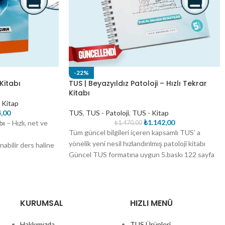
-22%
Kitabı
TUS | Beyazyıldız Patoloji – Hızlı Tekrar
Kitabı
 Kitap
,00
TUS
,
TUS - Patoloji
,
TUS - Kitap
₺
1.142,00
bı
– Hızlı, net ve
₺
1.470,00
Tüm güncel bilgileri içeren kapsamlı TUS’ a
yönelik yeni nesil hızlandırılmış patoloji kitabı
nabilir ders haline
Güncel TUS formatına uygun 5.baskı 122 sayfa
ne eksik ne fazla
Spot bilgiler
uyor. Madde madde
TUS mantığına uygun madde madde konu
yla sınava uygun
anlatım
US’a özel en
TUS kampı videoları ile korele anlatım
laşılır şekilde ele
KURUMSAL
HIZLI MENÜ
Çekirdek Eğitim Müfredatına uygun
lverişli bir kaynak
Hakkımızda
TUS Ürünleri