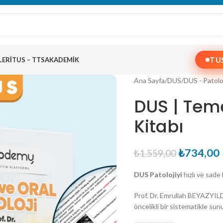
TU
LERI
TUS – TTS
AKADEMIK
Ana Sayfa
/
DUS
/
DUS - Patolo
DUS | Teme
Kitabı
₺
734,00
₺
1.559,00
DUS Patolojiyi
hızlı ve sade
Prof. Dr. Emrullah BEYAZYIL
öncelikli bir sistematikle sun