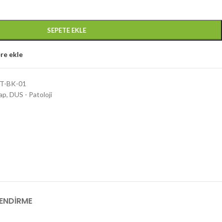
SEPETE EKLE
re ekle
T-BK-01
ap
,
DUS - Patoloji
LENDIRME