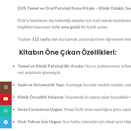
DUS Temel ve Oral Patoloji Konu Kitabı – Klinik Odaklı, Sa
DUS’a hazırlanan diş hekimliği adayları için özel olarak hazırlana
başlıkları kapsayan
özlü ama güçlü
bir içerik sunar.
Toplam
112 sayfa
olan bu kaynak, patolojiyi hem öğrenmek hem 
Kitabın Öne Çıkan Özellikleri:
Temel ve Klinik Patoloji Bir Arada:
Hücre zedelenmesi, inflama
net anlatımla işlenmiştir.
Sade ve Sistematik Yapı:
Karmaşık konular madde madde, sade b
Instagram
Klinik Öncelikli Anlatım:
Sınavlarda ön plana çıkan hastalıklar ve
YouTube
Sınav Formatına Uygun:
Kitap DUS sınav mantığına göre yapılandı
WhatsApp
Hızlı Tekrar İçin Uygun:
Son hafta tekrarları için ideal spot bil
Telegram