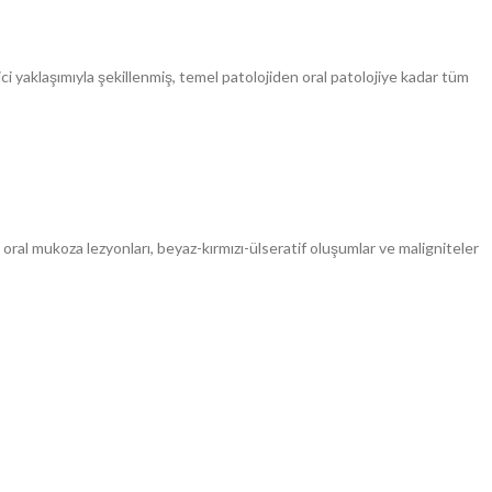
ci yaklaşımıyla şekillenmiş, temel patolojiden oral patolojiye kadar tüm
ral mukoza lezyonları, beyaz-kırmızı-ülseratif oluşumlar ve maligniteler