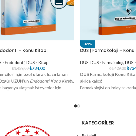
-49%
ndodonti – Konu Kitabı
DUS | Farmakoloji – Konu 
 - Endodonti
,
DUS - Kitap
DUS
,
DUS - Farmakoloji
,
DUS -
₺
734,00
₺
734
₺
1.429,00
₺
1.429,00
ncileri için özel olarak hazırlanan
DUS Farmakoloji Konu Kita
. Özgür UZUN'un
Endodonti Konu Kitabı
,
akılda kalıcı!
a başarıya ulaşmak isteyenler için
Farmakolojiyi en kolay tekrarla
bir rehberdir. 270 sayfalık bu eser,
getiren bu kitap, 150 sayfada
odontiden ileri klinik uygulamalara
tam kararında bir içerik sun
aylı ve sistematik bir içerik sunar.
anlatımı, bol şekil ve tabloları
sadeleştirilmiş bilgileri içerir.
D
önemli konular
ayrıntılı ve an
KATEGORİLER
alınarak, hızlı tekrar yapmaya e
olarak tasarlandı.
Patoloji