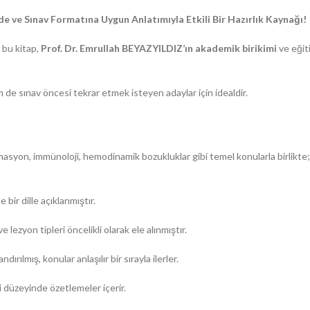
de ve Sınav Formatına Uygun Anlatımıyla Etkili Bir Hazırlık Kaynağı!
n bu kitap,
Prof. Dr. Emrullah BEYAZYILDIZ’ın akademik birikimi
ve eğiti
de sınav öncesi tekrar etmek isteyen adaylar için idealdir.
syon, immünoloji, hemodinamik bozukluklar gibi temel konularla birlikte; o
ir dille açıklanmıştır.
 lezyon tipleri öncelikli olarak ele alınmıştır.
rılmış, konular anlaşılır bir sırayla ilerler.
gi düzeyinde özetlemeler içerir.