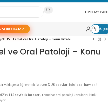
WhatsApp
TIPDEMY PAN
S SORU KAMPI
₺
0,00
ji
/
DUS | Temel ve Oral Patoloji – Konu Kitabı
l ve Oral Patoloji – Konu
 bir yaklaşımla öğrenmek isteyen
DUS adayları için ideal kaynak!
DIZ’ın
112 sayfalık bu eseri
, temel ve oral patoloji konularını klinik
uyor.