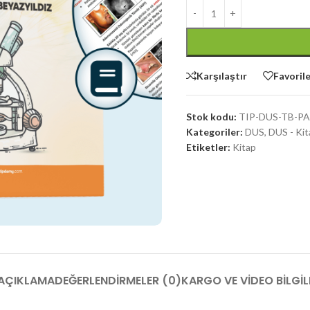
Karşılaştır
Favorile
Stok kodu:
TIP-DUS-TB-PA
Kategoriler:
DUS
,
DUS - Kit
Etiketler:
Kitap
AÇIKLAMA
DEĞERLENDIRMELER (0)
KARGO VE VIDEO BILGI