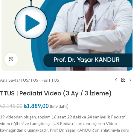
Büyütmek için tıklayın
Ana Sayfa
/
TUS
/
TUS - FasTTUS
TTUS | Pediatri Video (3 Ay / 3 İzleme)
₺
1.889,00
₺
2.145,00
(kdv dahil)
19 videodan oluşan, toplam
16 saat 29 dakika 24 saniyelik
Pediatri
video eğitimi ve tüm çıkmış TUS Pediatri sorularını içeren Video
kaynağından oluşmaktadır. Prof. Dr. Yaşar KANDUR’un anlatımıyla soru