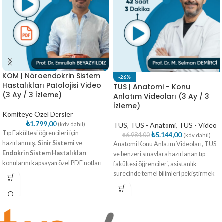
KOM | Nöroendokrin Sistem
-26%
Hastalıkları Patolojisi Video
TUS | Anatomi – Konu
(3 Ay / 3 İzleme)
Anlatım Videoları (3 Ay / 3
İzleme)
Komiteye Özel Dersler
₺
1.799,00
(kdv dahil)
TUS
,
TUS - Anatomi
,
TUS - Video
Tıp Fakültesi öğrencileri için
₺
5.144,00
₺
6.984,00
(kdv dahil)
hazırlanmış,
Sinir Sistemi
ve
Anatomi Konu Anlatım Videoları, TUS
Endokrin Sistem Hastalıkları
ve benzeri sınavlara hazırlanan tıp
konularını kapsayan özel PDF notları
fakültesi öğrencileri, asistanlık
ve 14 videoluk entegre eğitim paketi!
sürecinde temel bilimleri pekiştirmek
Tüm önemli başlıkları sade
isteyen hekimler ve sağlık bilimleri
anlatımlarla kavrayın, sınavlara
öğrencileri için hazırlanmıştır.
sağlam bir temel ile hazırlanın
Prof. Dr. M. Selman Demirci tarafından
anlatılan bu eğitim seti,
Tusverse
Paket İçeriği: