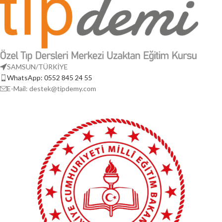
Analitik Anatomi
kitabının sistematik
PDF DERS NOTLARI (Kişiye Özel PDF
ve detaylı anlatımından oluşmaktadır.
Ders NOTLARI Mail Üzerinden
Toplam
64 video ve 40 saati aşan
İletilecektir.)
içerikte
, zor konular animasyonlar,
Yaklaşık 7 saat, 14 Video içeriği.
vaka örnekleri ve klinik ipuçlarıyla
(panel.tipdemy.com üzerinden
zenginleştirilmiş; sık sorulan noktalar
izleyebileceğiniz PDF ile uyumlu 14
ve analitik soru çözüm teknikleri ön
SAMSUN/TÜRKİYE
Video içeriği)
planda vurgulanmıştır.
WhatsApp: 0552 845 24 55
Bu set sayesinde anatomi, hem TUS
E-Mail: destek@tipdemy.com
hem klinik pratik için daha anlaşılır ve
akılda kalıcı hale gelecektir.
Dikkat:
Bu ürün
yalnızca dijital video
içeriğinden
⚠️
oluşmaktadır. Basılı
veya dijital kitap
ürüne dahil değildir.