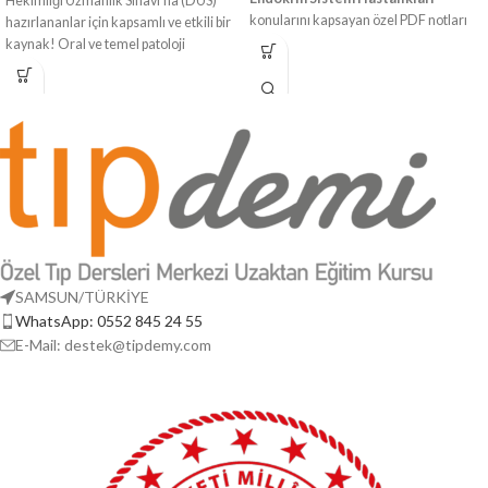
Hekimliği Uzmanlık Sınavı’na (DUS)
konularını kapsayan özel PDF notları
hazırlananlar için kapsamlı ve etkili bir
ve 14 videoluk entegre eğitim paketi!
kaynak! Oral ve temel patoloji
Tüm önemli başlıkları sade
konularını detaylı şekilde öğrenin,
anlatımlarla kavrayın, sınavlara
sınava tam donanımlı hazırlanın.
sağlam bir temel ile hazırlanın
Paket İçeriği:
Dikkat:
Bu ürün
PDF DERS NOTLARI (Kişiye Özel PDF
yalnızca dijital video
Ders NOTLARI Mail Üzerinden
içeriğinden
⚠️
İletilecektir.)
oluşmaktadır. Basılı
Yaklaşık 7 saat, 14 Video içeriği.
veya dijital kitap
(panel.tipdemy.com üzerinden
izleyebileceğiniz PDF ile uyumlu 14
ürüne dahil değildir.
SAMSUN/TÜRKİYE
Video içeriği)
WhatsApp: 0552 845 24 55
E-Mail: destek@tipdemy.com