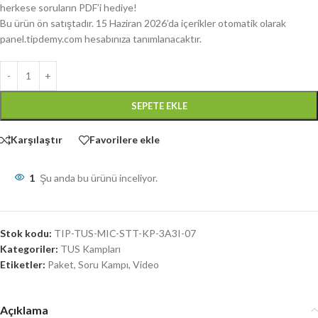
herkese soruların PDF’i hediye!
Bu ürün ön satıştadır. 15 Haziran 2026’da içerikler otomatik olarak
panel.tipdemy.com hesabınıza tanımlanacaktır.
SEPETE EKLE
Karşılaştır
Favorilere ekle
1
Şu anda bu ürünü inceliyor.
Stok kodu:
TIP-TUS-MIC-STT-KP-3A3I-07
Kategoriler:
TUS Kampları
Etiketler:
Paket
,
Soru Kampı
,
Video
Açıklama