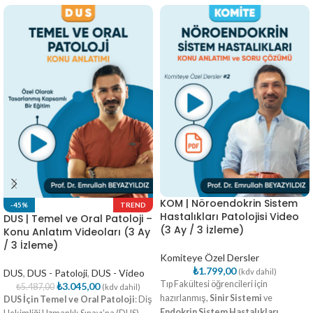
KOM | Nöroendokrin Sistem
-45%
TREND
Hastalıkları Patolojisi Video
DUS | Temel ve Oral Patoloji –
(3 Ay / 3 İzleme)
Konu Anlatım Videoları (3 Ay
/ 3 İzleme)
Komiteye Özel Dersler
₺
1.799,00
DUS
,
DUS - Patoloji
,
DUS - Video
(kdv dahil)
Tıp Fakültesi öğrencileri için
₺
3.045,00
₺
5.487,00
(kdv dahil)
hazırlanmış,
Sinir Sistemi
ve
DUS İçin Temel ve Oral Patoloji
: Diş
Endokrin Sistem Hastalıkları