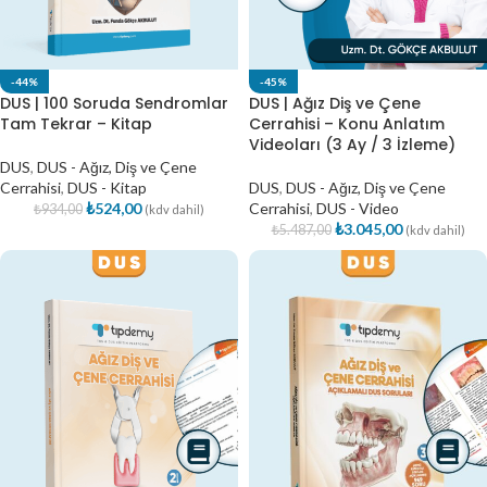
-44%
-45%
DUS | 100 Soruda Sendromlar
DUS | Ağız Diş ve Çene
Tam Tekrar – Kitap
Cerrahisi – Konu Anlatım
Videoları (3 Ay / 3 İzleme)
DUS
,
DUS - Ağız, Diş ve Çene
Cerrahisi
,
DUS - Kitap
DUS
,
DUS - Ağız, Diş ve Çene
₺
524,00
Cerrahisi
,
DUS - Video
₺
934,00
(kdv dahil)
₺
3.045,00
₺
5.487,00
(kdv dahil)