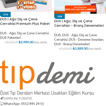
-52%
-38%
DUS | Ağız Diş ve Çene
DUS | Ağız, Diş ve Çene
Cerrahisi Premium Plus Paket
Cerrahisi – Branş Denemeleri
DUS - Ağız, Diş ve Çene Cerrahisi
,
DUS
,
DUS - Ağız, Diş ve Çene
DUS Paketleri
Cerrahisi
,
DUS - Deneme Sınavları
,
₺
3.989,00
₺
8.290,00
(kdv dahil)
DUS - Branş Denemeleri
₺
1.889,00
₺
3.025,00
(kdv dahil)
SAMSUN/TÜRKİYE
WhatsApp: 0552 845 24 55